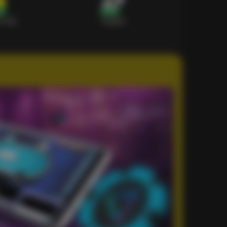
t City
Playtech
C