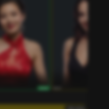
IDNLIVE
Lihat semua