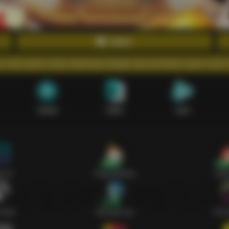
Daftar
a dengan laju permainan super mulus. Amankan kemenangan Anda hari
Casino
Poker
Lotto
SLOT
PragmaticPlay
Haba
Panda
Microgaming
5G G