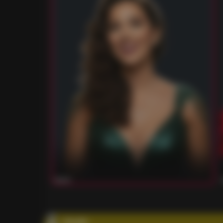
IDNLIVE
Arcade