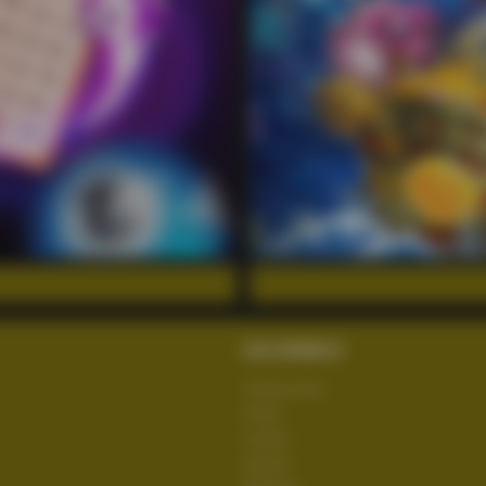
GOLDWIN678
Tentang Kami
Footer
Contact
Deposit