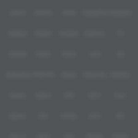
Level Up
Fat Panda
PG Soft
PragmaticPlay
Microgaming
Slot Mania
Habanero
5G Games
Nolimit City
TTG
Askmeslot
Playtech
PlayStar
Live22
CQ9
Spadegaming
PP 98% RTP
FastSpin
Penguin King
SimplePlay
Booming
Yggdrasil
GMW
BigPot
Reevo
Bgaming
BNG
RedTiger
NetEnt
BTG
Play'n Go
Apparat
Nsoft
Minigame
Evolution