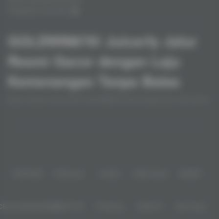
Pengaduan Konsumen
GOLDWIN678! Juicerfy Jalur
Resmi Gacor dengan Laju
Kemenangan Tanpa Batas
Bosan dengan server lelet? GOLDWIN678 hadir sebagai jalur resmi game
online terpercaya dengan laju permainan super mulus. Amankan
kemenangan kalian hari ini!
Baca lebih
Partner
IDNPOKER
IDNArcade
UboBet
SABA Sports
SBOBET
CBLACKSHADOW368
NSOFT 88
TFGaming
IDNSLOT
Spin Royal