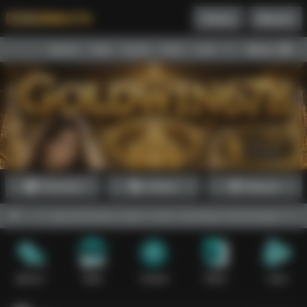
Daftar
Masuk
Menu
Beranda
Sports+
Slots
Casino
Poker
Lotto
Arcade
Fishing
Promosi
Daftar
Masuk
n laju permainan super mulus. Amankan kemenangan kalian hari ini!
Sports+
Slots
Casino
Poker
Lotto